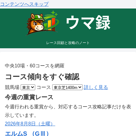
コンテンツへスキップ
レース回顧と攻略のノート
中央10場・60コースを網羅
コース傾向をすぐ確認
競馬場
コース
詳しく見る
今週の重賞レース
今週行われる重賞から、対応するコース攻略記事だけを表
示しています。
2026年8月8日（土曜）
エルムS
（GⅢ）