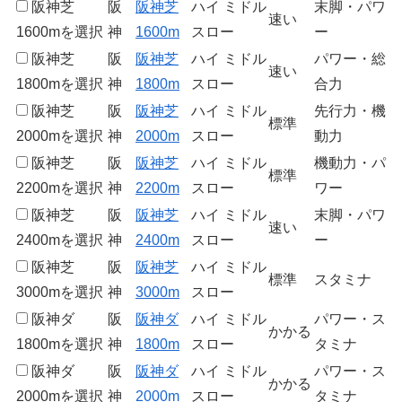
阪神芝
阪
阪神芝
ハイ
ミドル
末脚・パワ
速い
1600mを選択
神
1600m
スロー
ー
阪神芝
阪
阪神芝
ハイ
ミドル
パワー・総
速い
1800mを選択
神
1800m
スロー
合力
阪神芝
阪
阪神芝
ハイ
ミドル
先行力・機
標準
2000mを選択
神
2000m
スロー
動力
阪神芝
阪
阪神芝
ハイ
ミドル
機動力・パ
標準
2200mを選択
神
2200m
スロー
ワー
阪神芝
阪
阪神芝
ハイ
ミドル
末脚・パワ
速い
2400mを選択
神
2400m
スロー
ー
阪神芝
阪
阪神芝
ハイ
ミドル
標準
スタミナ
3000mを選択
神
3000m
スロー
阪神ダ
阪
阪神ダ
ハイ
ミドル
パワー・ス
かかる
1800mを選択
神
1800m
スロー
タミナ
阪神ダ
阪
阪神ダ
ハイ
ミドル
パワー・ス
かかる
2000mを選択
神
2000m
スロー
タミナ