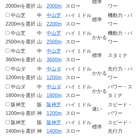
標準
2000mを選択
山
2000m
スロー
ワー
中山芝
中
中山芝
ハイ
ミドル
機動力・パ
標準
2200mを選択
山
2200m
スロー
ワー
中山芝
中
中山芝
ハイ
ミドル
機動力・パ
かかる
2500mを選択
山
2500m
スロー
ワー
中山芝
中
中山芝
ハイ
ミドル
標準
スタミナ
3600mを選択
山
3600m
スロー
中山ダ
中
中山ダ
ハイ
ミドル
先行力・パ
かかる
1200mを選択
山
1200m
スロー
ワー
中山ダ
中
中山ダ
ハイ
ミドル
パワー・ス
かかる
1800mを選択
山
1800m
スロー
タミナ
阪神芝
阪
阪神芝
ハイ
ミドル
スピード・
速い
1200mを選択
神
1200m
スロー
パワー
阪神芝
阪
阪神芝
ハイ
ミドル
スピード・
標準
1400mを選択
神
1400m
スロー
先行力