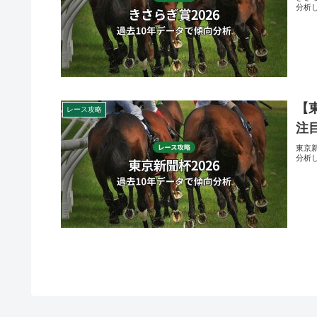
分析
【
レース攻略
注
東京
分析