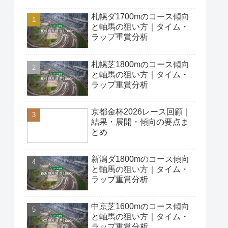
札幌ダ1700mのコース傾向
と軸馬の狙い方｜タイム・
ラップ重賞分析
札幌芝1800mのコース傾向
と軸馬の狙い方｜タイム・
ラップ重賞分析
京都金杯2026レース回顧｜
結果・展開・傾向の要点ま
とめ
新潟ダ1800mのコース傾向
と軸馬の狙い方｜タイム・
ラップ重賞分析
中京芝1600mのコース傾向
と軸馬の狙い方｜タイム・
ラップ重賞分析