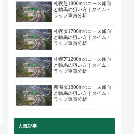
札幌芝1800mのコース傾向
と軸馬の狙い方｜タイム・
ラップ重賞分析
札幌ダ1700mのコース傾向
と軸馬の狙い方｜タイム・
ラップ重賞分析
札幌芝1200mのコース傾向
と軸馬の狙い方｜タイム・
ラップ重賞分析
新潟ダ1800mのコース傾向
と軸馬の狙い方｜タイム・
ラップ重賞分析
人気記事