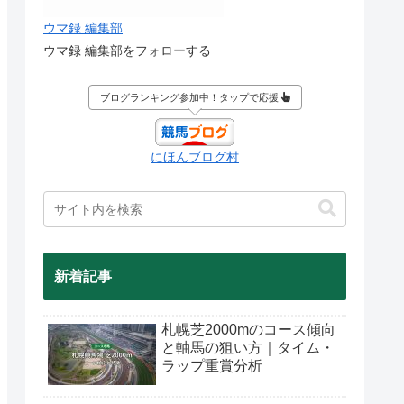
ウマ録 編集部
ウマ録 編集部をフォローする
ブログランキング参加中！タップで応援
にほんブログ村
新着記事
札幌芝2000mのコース傾向
と軸馬の狙い方｜タイム・
ラップ重賞分析