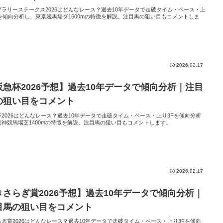
ブラリーステークス2026はどんなレース？過去10年データで走破タイム・ペース・上
Fを傾向分析し、東京競馬場ダ1600mの特徴を解説。注目馬の狙い目もコメントしま
2026.02.17
阪急杯2026予想】過去10年データで傾向分析｜注目
の狙い目をコメント
杯2026はどんなレース？過去10年データで走破タイム・ペース・上り3Fを傾向分析
阪神競馬場芝1400mの特徴を解説。注目馬の狙い目もコメントします。
2026.02.17
きさらぎ賞2026予想】過去10年データで傾向分析｜
目馬の狙い目をコメント
らぎ賞2026はどんなレース？過去10年データで走破タイム・ペース・上り3Fを傾向