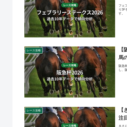
フェ
り3
す。
【
レース攻略
馬
阪急
し、
【
レース攻略
注
きさ