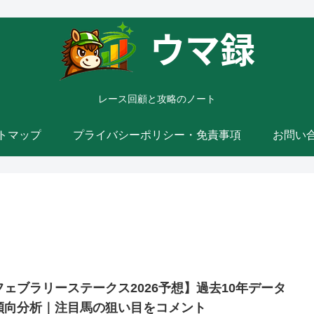
レース回顧と攻略のノート
トマップ
プライバシーポリシー・免責事項
お問い
フェブラリーステークス2026予想】過去10年データ
傾向分析｜注目馬の狙い目をコメント