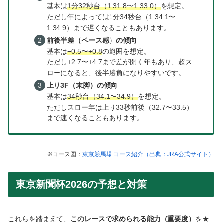
基本は
1分32秒台（1:31.8〜1:33.0）
を想定。
ただし年によっては1分34秒台（1:34.1〜
1:34.9）まで遅くなることもあります。
前後半差（ペース感）の傾向
基本は
−0.5〜+0.8
の範囲を想定。
ただし+2.7〜+4.7まで差が開く年もあり、超ス
ローになると、後半勝負になりやすいです。
上り3F（末脚）の傾向
基本は
34秒台（34.1〜34.9）
を想定。
ただしスロー年は上り33秒前後（32.7〜33.5）
まで速くなることもあります。
※コース図：
東京競馬場 コース紹介（出典：JRA公式サイト）
東京新聞杯2026の予想と対策
これらを踏まえて、
このレースで求められる能力（重要度）
を★