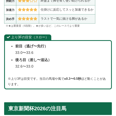
終盤まで脚を長く使い続けられるか
持続力
仕掛けに反応してスッと加速できるか
加速力
ラストで一気に抜ける脚があるか
決め手
※★は重要度（5段階）。★が多いほど、このレースでより重要
上り3Fの目安（スロー）
前目（逃げ〜先行）
33.0〜33.6
後ろ目（差し〜追込）
32.6〜33.0
※上り3Fは目安です。当日の馬場や風で
±0.3〜0.5秒
ほど動くことがあ
ります。
東京新聞杯2026の注目馬