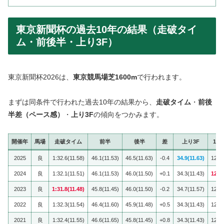
東京新聞杯の過去10年の結果（走破タイ
ム・前後半・上り3F）
東京新聞杯2026は、
東京競馬場芝1600m
で行われます。
まずは同条件で行われた過去10年の結果から、
走破タイム
・
前後
半差（ペース感）
・
上り3F
の傾向をつかみます。
開催年
馬場
走破タイム
前半
後半
差
上り3F
1F
2025
良
1:32.6(11.58)
46.1(11.53)
46.5(11.63)
-0.4
34.9(11.63)
12.5
2024
良
1:32.1(11.51)
46.1(11.53)
46.0(11.50)
+0.1
34.3(11.43)
12.0
2023
良
1:31.8(11.48)
45.8(11.45)
46.0(11.50)
-0.2
34.7(11.57)
12.3
2022
良
1:32.3(11.54)
46.4(11.60)
45.9(11.48)
+0.5
34.3(11.43)
12.2
2021
良
1:32.4(11.55)
46.6(11.65)
45.8(11.45)
+0.8
34.3(11.43)
12.3