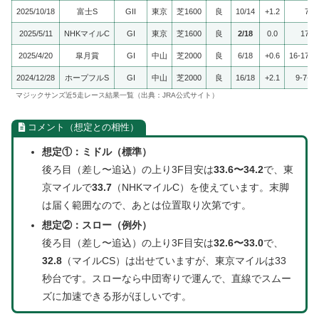
2025/10/18
富士S
GII
東京
芝1600
良
10/14
+1.2
7-7
2025/5/11
NHKマイルC
GI
東京
芝1600
良
2/18
0.0
17-1
2025/4/20
皐月賞
GI
中山
芝2000
良
6/18
+0.6
16-17-1
2024/12/28
ホープフルS
GI
中山
芝2000
良
16/18
+2.1
9-7-9-
マジックサンズ近5走レース結果一覧（出典：JRA公式サイト）
コメント（想定との相性）
想定①：ミドル（標準）
後ろ目（差し〜追込）の上り3F目安は
33.6〜34.2
で、東
京マイルで
33.7
（NHKマイルC）を使えています。末脚
は届く範囲なので、あとは位置取り次第です。
想定②：スロー（例外）
後ろ目（差し〜追込）の上り3F目安は
32.6〜33.0
で、
32.8
（マイルCS）は出せていますが、東京マイルは33
秒台です。スローなら中団寄りで運んで、直線でスムー
ズに加速できる形がほしいです。