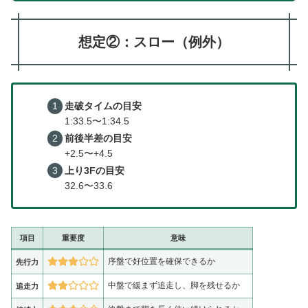
想定②：スロー（例外）
走破タイムの目安
1:33.5〜1:34.5
前後半差の目安
+2.5〜+4.5
上り3Fの目安
32.6〜33.6
項目
重要度
意味
序盤で好位置を確保できるか
先行力
中盤で緩まず追走し、脚を残せるか
追走力