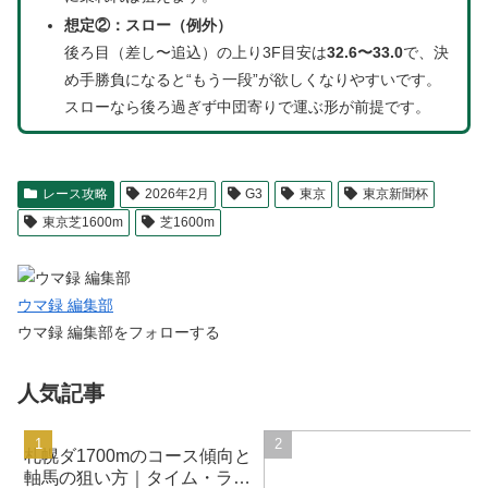
想定②：スロー（例外）
後ろ目（差し〜追込）の上り3F目安は
32.6〜33.0
で、決
め手勝負になると“もう一段”が欲しくなりやすいです。
スローなら後ろ過ぎず中団寄りで運ぶ形が前提です。
レース攻略
2026年2月
G3
東京
東京新聞杯
東京芝1600m
芝1600m
ウマ録 編集部
ウマ録 編集部をフォローする
人気記事
札幌ダ1700mのコース傾向と
軸馬の狙い方｜タイム・ラッ