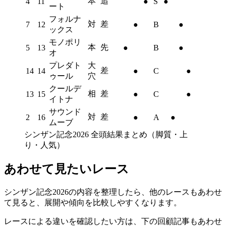
本
追
4
11
●
S
●
ート
フォルナ
対
差
7
12
●
B
●
ックス
モノポリ
本
先
5
13
●
B
●
オ
プレダト
大
差
14
14
●
C
●
ゥール
穴
クールデ
相
差
13
15
●
C
●
イトナ
サウンド
対
差
2
16
●
A
●
ムーブ
シンザン記念2026 全頭結果まとめ（脚質・上
り・人気）
あわせて見たいレース
シンザン記念2026の内容を整理したら、他のレースもあわせ
て見ると、
展開や傾向を比較
しやすくなります。
レースによる違いを確認したい方は、下の
回顧記事
もあわせ