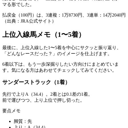
マる形でした。
払戻金（100円）は、3連複：1万8730円、3連単：14万2040円
（出典：JRA公式サイト）
上位入線馬メモ（1〜5着）
最後に、上位入線した1〜5着を中心にサクッと振り返り、
「どんなレースだった？」
のイメージを仕上げます。
6着以下は、
もう一歩深掘りしたい方向け
にまとめていま
す。気になる方はあわせてチェックしてみてください。
サンダーストラック（1着）
先行で上りA（34.4）。2着とは0.1差の1着。
前で運びつつ、上り上位で押し切った。
要点メモ
脚質：
先
上り：
A（34.4）