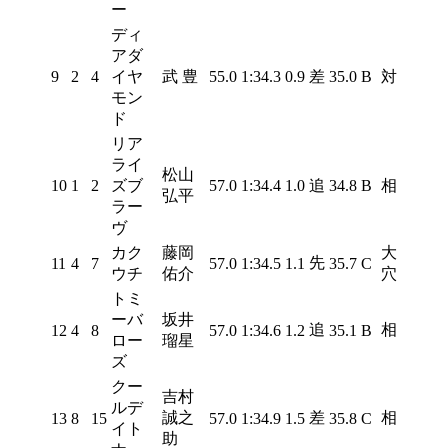
ー
ディ
アダ
9
2
4
イヤ
武 豊
55.0
1:34.3
0.9
差
35.0
B
対
モン
ド
リア
ライ
松山
10
1
2
ズブ
57.0
1:34.4
1.0
追
34.8
B
相
弘平
ラー
ヴ
カク
藤岡
大
先
11
4
7
57.0
1:34.5
1.1
35.7
C
ウチ
佑介
穴
トミ
ーバ
坂井
追
相
12
4
8
57.0
1:34.6
1.2
35.1
B
ロー
瑠星
ズ
クー
吉村
ルデ
誠之
差
相
13
8
15
57.0
1:34.9
1.5
35.8
C
イト
助