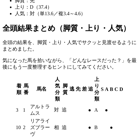
脚質：
先
上り：
D（37.4）
人気：
対（単13.6／複3.4～4.6）
全頭結果まとめ（脚質・上り・人気）
全頭の結果を、
脚質・上り・人気
でサクッと見渡せるように
まとめました。
気になった馬を拾いながら、
「どんなレースだった？」
を最
後にもう一度整理するヒントにしてみてください。
人
上
着
馬
気
脚
り
馬名
逃
先
差
追
S
A
B
C
D
順
番
分
質
分
類
類
アルトラ
対
追
3
1
●
A
●
ムス
リアライ
10
2
ズブラー
相
追
●
B
●
ヴ