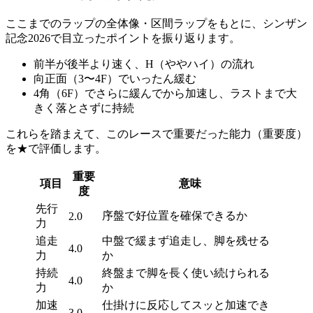
ここまでの
ラップの全体像
・
区間ラップ
をもとに、シンザン
記念2026で
目立ったポイント
を振り返ります。
前半が後半より速く、
H（ややハイ）の流れ
向正面（3〜4F）
でいったん緩む
4角（6F）
でさらに緩んでから加速し、ラストまで大
きく落とさずに持続
これらを踏まえて、このレースで重要だった能力（重要度）
を
★で評価
します。
重要
項目
意味
度
先行
序盤で好位置を確保できるか
2.0
力
追走
中盤で緩まず追走し、脚を残せる
4.0
力
か
持続
終盤まで脚を長く使い続けられる
4.0
力
か
加速
仕掛けに反応してスッと加速でき
3.0