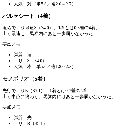
人気：
対（単5.8／複2.0～2.7）
バルセシート（4着）
追込で上り最速S（34.0）。1着とは0.3差の4着。
上り最速も、馬券内にあと一歩届かなかった。
要点メモ
脚質：
追
上り：
S（34.0）
人気：
本（単5.0／複1.8～2.3）
モノポリオ（5着）
先行で上りB（35.1）。1着とは0.7差の5着。
上り中位に終わり、馬券内にはあと一歩届かなかった。
要点メモ
脚質：
先
上り：
B（35.1）