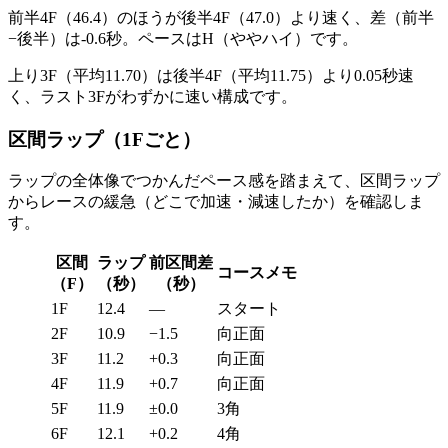
前半4F（46.4）のほうが後半4F（47.0）より速く、差（前半
−後半）は-0.6秒。ペースは
H（ややハイ）
です。
上り3F（平均11.70）は後半4F（平均11.75）より0.05秒速
く、
ラスト3Fがわずかに速い構成
です。
区間ラップ（1Fごと）
ラップの全体像でつかんだペース感を踏まえて、区間ラップ
から
レースの緩急（どこで加速・減速したか）
を確認しま
す。
区間
ラップ
前区間差
コースメモ
（F）
（秒）
（秒）
1F
12.4
—
スタート
2F
10.9
−1.5
向正面
3F
11.2
+0.3
向正面
4F
11.9
+0.7
向正面
5F
11.9
±0.0
3角
6F
12.1
+0.2
4角