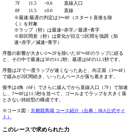
7F
11.5
−0.6
直線入口
8F
11.5
±0.0
直線
※最速/最遅の判定は3〜8F（スタート直後を除
く）を対象
※ラップ（秒）は
最速=赤字
／
最遅=青字
※前区間差（秒）は変化が目立つ区間を強調（
加
速=赤字
／
減速=青字
）
序盤の影響が大きい
1〜2F
を除いた
3F〜8F
のラップに絞る
と、その中で
最速は3Fの11.2秒
、
最遅は6Fの12.1秒
です。
序盤は2Fで一度ラップが速くなったあと、
向正面（3〜4F）
で緩みが2区間続き
、いったんペースが落ち着きます。
後半は
4角（6F）でさらに緩んでから直線入口（7F）で加速
し、7〜8Fは
11.5秒
を並べて、
ゴールまでラップを大きく落
とさない持続型の構成
です。
※コース図：
京都競馬場 コース紹介（出典：JRA公式サイ
ト）
このレースで求められた力