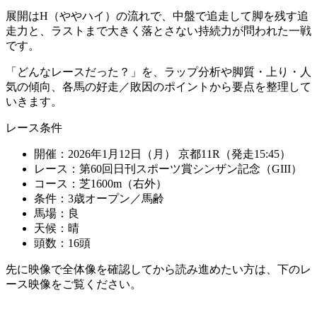
展開は
H（ややハイ）
の流れで、中盤で追走して脚を残す
追
走力
と、ラストまで大きく落とさない
持続力
が問われた一戦
です。
「どんなレースだった？」
を、
ラップ分析
や
脚質・上り・人
気の傾向
、各馬の
好走／敗因のポイント
から要点を整理して
いきます。
レース条件
開催：
2026年1月12日（月） 京都11R（発走15:45）
レース：
第60回日刊スポーツ賞シンザン記念（GIII）
コース：
芝1600m（右外）
条件：
3歳オープン／馬齢
馬場：
良
天候：
晴
頭数：
16頭
先に映像で全体像を確認してから読み進めたい方は、下のレ
ース映像をご覧ください。