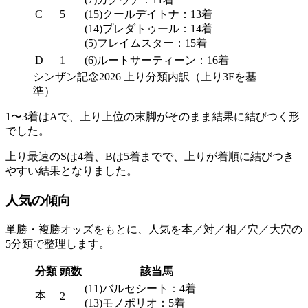
C
5
(15)クールデイトナ：13着
(14)プレダトゥール：14着
(5)フレイムスター：15着
D
1
(6)ルートサーティーン：16着
シンザン記念2026 上り分類内訳（上り3Fを基
準）
1〜3着は
A
で、上り上位の末脚がそのまま結果に結びつく形
でした。
上り最速の
Sは4着
、
Bは5着まで
で、上りが着順に結びつき
やすい結果となりました。
人気の傾向
単勝
・
複勝オッズ
をもとに、人気を
本／対／相／穴／大穴
の
5分類で整理します。
分類
頭数
該当馬
(11)バルセシート：4着
本
2
(13)モノポリオ：5着