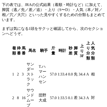
下の表では、JRAの公式結果（着順・時計など）に加えて、
脚質（逃／先／差／追）
・
上り（S〜D）
・
人気（本／対／
相／穴／大穴）
といった見やすくするための分類もまとめて
います。
まずは気になる1頭をサクッと確認してから、次のセクショ
ンへどうぞ。
上
人
上
着
枠
馬
斤
秒
脚
り
気
馬名
騎手
時計
り
順
番
番
量
差
質
分
分
3F
類
類
サン
T.ハ
ダー
マー
1
2
3
スト
57.0
1:33.4
0.0
先
34.4
A
相
ハン
ラッ
セン
ク
サウ
ンド
団野
差
対
2
8
16
57.0
1:33.5
0.1
34.3
A
ムー
大成
ブ