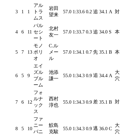
アル
岩田
3
1
1
トラ
57.0
1:33.6
0.2
追
34.1
A
対
望来
ムス
バル
北村
4
6
11
セシ
57.0
1:33.7
0.3
追
34.0
S
本
友一
ート
モノ
C.ル
5
7
13
ポリ
メー
57.0
1:34.1
0.7
先
35.1
B
本
オ
ル
エイ
ズル
池添
大
追
6
5
9
55.0
1:34.3
0.9
34.4
A
ブル
謙一
穴
ーム
フォ
ルナ
西村
差
対
7
6
12
55.0
1:34.3
0.9
35.1
B
ック
淳也
ス
ファ
ニー
鮫島
大
逃
8
5
10
55.0
1:34.3
0.9
36.0
C
バニ
克駿
穴