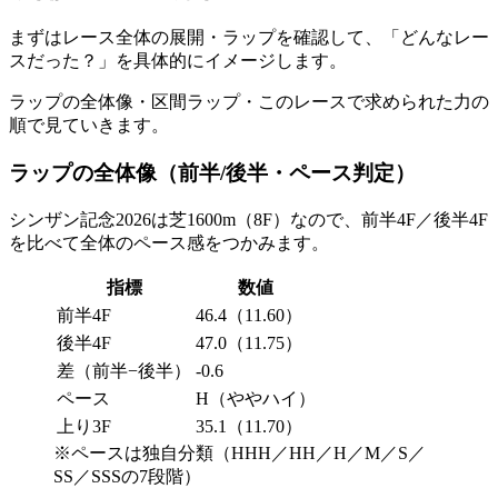
まずはレース全体の展開・ラップを確認して、
「どんなレー
スだった？」
を具体的にイメージします。
ラップの全体像
・
区間ラップ
・
このレースで求められた力
の
順で見ていきます。
ラップの全体像（前半/後半・ペース判定）
シンザン記念2026は芝1600m（
8F
）なので、
前半4F／後半4F
を比べて全体のペース感をつかみます。
指標
数値
前半4F
46.4（11.60）
後半4F
47.0（11.75）
差（前半−後半）
-0.6
ペース
H（ややハイ）
上り3F
35.1（11.70）
※ペースは独自分類（
HHH
／
HH
／
H
／M／
S
／
SS
／
SSS
の7段階）