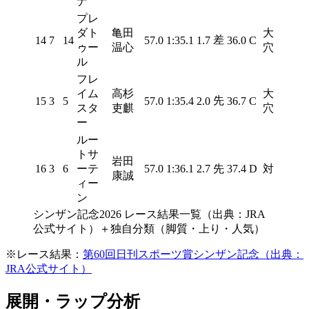
ナ
プレ
ダト
亀田
大
差
14
7
14
57.0
1:35.1
1.7
36.0
C
ゥー
温心
穴
ル
フレ
イム
高杉
大
先
15
3
5
57.0
1:35.4
2.0
36.7
C
スタ
吏麒
穴
ー
ルー
トサ
岩田
16
3
6
ーテ
57.0
1:36.1
2.7
先
37.4
D
対
康誠
ィー
ン
シンザン記念2026 レース結果一覧（出典：JRA
公式サイト）＋独自分類（脚質・上り・人気）
※レース結果：
第60回日刊スポーツ賞シンザン記念（出典：
JRA公式サイト）
展開・ラップ分析