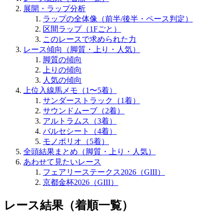
展開・ラップ分析
ラップの全体像（前半/後半・ペース判定）
区間ラップ（1Fごと）
このレースで求められた力
レース傾向（脚質・上り・人気）
脚質の傾向
上りの傾向
人気の傾向
上位入線馬メモ（1〜5着）
サンダーストラック（1着）
サウンドムーブ（2着）
アルトラムス（3着）
バルセシート（4着）
モノポリオ（5着）
全頭結果まとめ（脚質・上り・人気）
あわせて見たいレース
フェアリーステークス2026（GIII）
京都金杯2026（GIII）
レース結果（着順一覧）