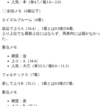
人気：
本（単4.7／複1.6～2.0）
全頭メモ（6着以下）
エイズルブルーム（6着）
追込で上りA（34.4）。1着とは0.9差の6着。
上り上位でも着順上位にはならず、馬券内には届かなかっ
た。
要点メモ
脚質：
追
上り：
A（34.4）
人気：
大穴（単53.3／複8.0～11.3）
フォルナックス（7着）
差しで上りB（35.1）。1着とは0.9差の7着。
要点メモ
脚質：
差
上り：
B（35.1）