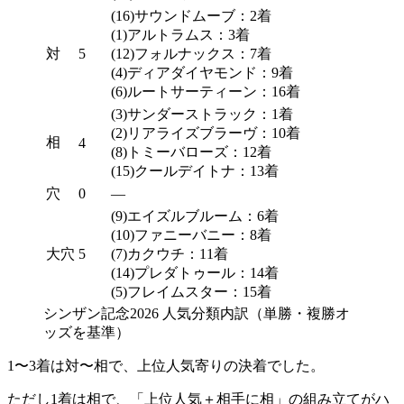
(16)サウンドムーブ：2着
(1)アルトラムス：3着
対
5
(12)フォルナックス：7着
(4)ディアダイヤモンド：9着
(6)ルートサーティーン：16着
(3)サンダーストラック：1着
(2)リアライズブラーヴ：10着
相
4
(8)トミーバローズ：12着
(15)クールデイトナ：13着
穴
0
—
(9)エイズルブルーム：6着
(10)ファニーバニー：8着
大穴
5
(7)カクウチ：11着
(14)プレダトゥール：14着
(5)フレイムスター：15着
シンザン記念2026 人気分類内訳（単勝・複勝オ
ッズを基準）
1〜3着は
対〜相
で、上位人気寄りの決着でした。
ただし1着は
相
で、
「上位人気＋相手に相」
の組み立てがハ