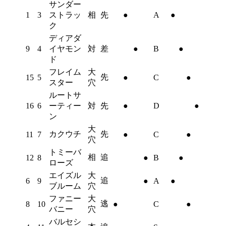
サンダー
1
3
ストラッ
相
先
●
A
●
ク
ディアダ
9
4
イヤモン
対
差
●
B
●
ド
フレイム
大
先
15
5
●
C
●
スター
穴
ルートサ
16
6
ーティー
対
先
●
D
●
ン
大
カクウチ
先
11
7
●
C
●
穴
トミーバ
相
追
12
8
●
B
●
ローズ
エイズル
大
追
6
9
●
A
●
ブルーム
穴
ファニー
大
逃
8
10
●
C
●
バニー
穴
バルセシ