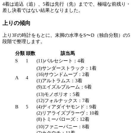
4着は追込（追）、5着は先行（先）までで、極端な前残り・
差し決着ではない結果となりました。
上りの傾向
上り3Fの時計
をもとに、末脚の水準を
S〜D（独自分類）
の5
段階で整理します。
分類
頭数
該当馬
S
1
(11)バルセシート：4着
(3)サンダーストラック：1着
(16)サウンドムーブ：2着
A
4
(1)アルトラムス：3着
(9)エイズルブルーム：6着
(13)モノポリオ：5着
(12)フォルナックス：7着
B
5
(4)ディアダイヤモンド：9着
(2)リアライズブラーヴ：10着
(8)トミーバローズ：12着
(10)ファニーバニー：8着
(7)カクウチ：11着