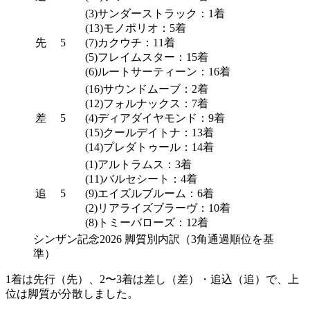
(3)サンダーストラック：1着
(13)モノポリオ：5着
先
5
(7)カクウチ：11着
(5)フレイムスター：15着
(6)ルートサーティーン：16着
(16)サウンドムーブ：2着
(12)フォルナックス：7着
差
5
(4)ディアダイヤモンド：9着
(15)クールデイトナ：13着
(14)プレダトゥール：14着
(1)アルトラムス：3着
(11)バルセシート：4着
追
5
(9)エイズルブルーム：6着
(2)リアライズブラーヴ：10着
(8)トミーバローズ：12着
シンザン記念2026 脚質別内訳（3角通過順位を基
準）
1着は
先行（先）
、2〜3着は差し（差）・追込（追）で、上
位は脚質が分散しました。