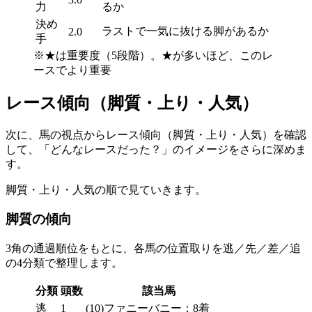
力
るか
決め
ラストで一気に抜ける脚があるか
2.0
手
※★は重要度（5段階）。★が多いほど、このレ
ースでより重要
レース傾向（脚質・上り・人気）
次に、馬の視点からレース傾向（脚質・上り・人気）を確認
して、
「どんなレースだった？」
のイメージをさらに深めま
す。
脚質
・
上り
・
人気
の順で見ていきます。
脚質の傾向
3角の通過順位
をもとに、各馬の位置取りを
逃／先／差／追
の4分類で整理します。
分類
頭数
該当馬
逃
1
(10)ファニーバニー：8着