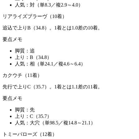
人気：
対（単8.3／複2.9～4.0）
リアライズブラーヴ（10着）
追込で上りB（34.8）。1着とは1.0差の10着。
要点メモ
脚質：
追
上り：
B（34.8）
人気：
相（単24.1／複4.6～6.4）
カクウチ（11着）
先行で上りC（35.7）。1着とは1.1差の11着。
要点メモ
脚質：
先
上り：
C（35.7）
人気：
大穴（単98.5／複14.8～21.1）
トミーバローズ（12着）